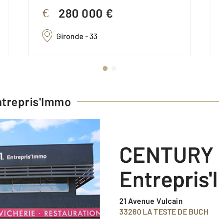
280 000 €
€
Gironde - 33
trepris'Immo
CENTURY 21
Entrepris
21 Avenue Vulcain
33260 LA TESTE DE BUCH