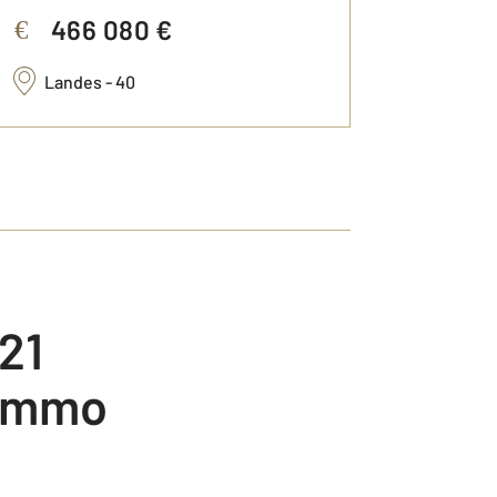
466 080 €
48
€
€
Landes - 40
Giro
'Immo