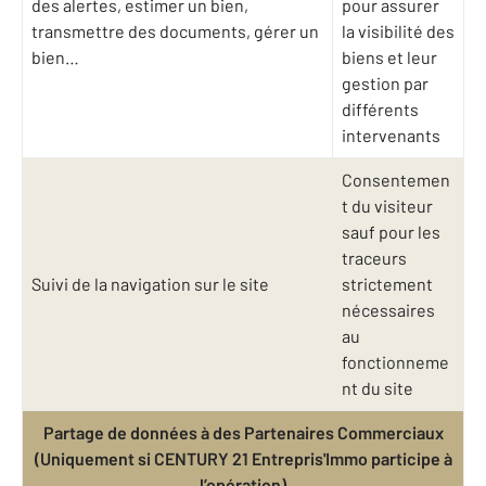
des alertes, estimer un bien,
pour assurer
transmettre des documents, gérer un
la visibilité des
bien…
biens et leur
gestion par
différents
intervenants
Consentemen
t du visiteur
sauf pour les
traceurs
Suivi de la navigation sur le site
strictement
nécessaires
au
fonctionneme
nt du site
Partage de données à des Partenaires Commerciaux
(Uniquement si CENTURY 21 Entrepris'Immo participe à
l’opération)