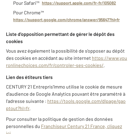
Pour Safari™
https://support.apple.com/fr-fr/105082
Pour Chrome™
https://support.google.com/chrome/answer/95647?hl=fr
Liste d’opposition permettant de gérer le dépôt des
cookies
Vous avez également la possibilité de s’opposer au dépôt
des cookies en accédant au site internet
https://www.you
ronlinechoices.com/fr/controler-ses-cookies/
.
Lien des étiteurs tiers
CENTURY 21 Entrepris'Immo utilise le cookie de mesure
d'audience de Google Analytics pouvant être paramétré à
l'adresse suivante :
https://tools.google.com/dlpage/gao
ptout?hl=fr
.
Pour consulter la politique de gestion des données
personnelles du
Franchiseur Century 21 France, cliquez
ici
.